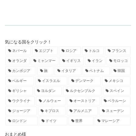
気になる国をクリック！
ネパール
エジプト
ロシア
トルコ
フランス
オランダ
ミャンマー
イギリス
イラン
モロッコ
カンボジア
旅
イタリア
ベトナム
韓国
ベルギー
イスラエル
デンマーク
メキシコ
ギリシャ
ヨルダン
ルクセンブルク
スペイン
ウクライナ
ノルウェー
オーストリア
ベラルーシ
ジョージア
キプロス
アルメニア
スェーデン
ロンドン
ドイツ
世界
マレーシア
おまとめ様