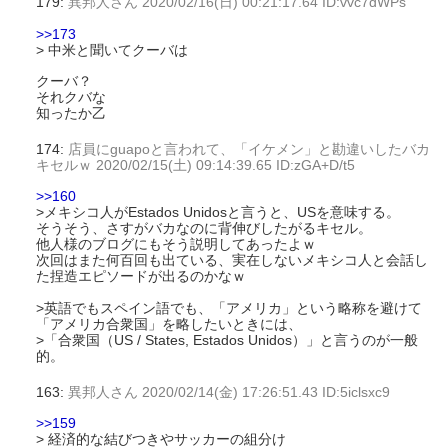
179:
異邦人さん
2020/02/16(日) 00:21:17.64 ID:vvc7dWPs
>>173
> 中米と聞いてクーバは
クーバ？
それクバな
知ったか乙
174:
店員にguapoと言われて、「イケメン」と勘違いしたバカ
キセルｗ
2020/02/15(土) 09:14:39.65 ID:zGA+D/t5
>>160
>メキシコ人がEstados Unidosと言うと、USを意味する。
そうそう、さすがバカなのに背伸びしたがるキセル。
他人様のブログにもそう説明してあったよｗ
次回はまた何百回も出ている、実在しないメキシコ人と会話し
た捏造エピソードが出るのかなｗ
>英語でもスペイン語でも、「アメリカ」という略称を避けて
「アメリカ合衆国」を略したいときには、
>「合衆国（US / States, Estados Unidos）」と言うのが一般
的。
163:
異邦人さん
2020/02/14(金) 17:26:51.43 ID:5iclsxc9
>>159
> 経済的な結びつきやサッカーの組分け