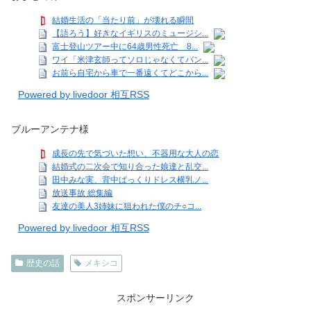
結婚生活の「当たり前」が壊れる瞬間
【語ろう】好きなイギリスのミュージシ...
富士登山ツアー中に64歳男性死亡 8...
ワイ「米津玄師ってソロじゃなくてバン...
お前ら自宅から車で一番遠くてどこから...
Powered by livedoor 相互RSS
ブルーアンテナ様
成長の先で気づいた想い、不器用な大人の恋
結婚式の二次会で知り合った娘達と乱交...
田中みな実、背中ぱっくりドレス横乳ノ...
放送事故 総集編
友達の美人3姉妹に狙われた僕のチ○コ...
Powered by livedoor 相互RSS
歴史の話
メキシコ
スポンサーリンク