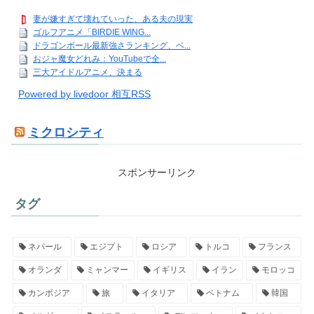
妻が嫌すぎて壊れていった、ある夫の現実
ゴルフアニメ「BIRDIE WING...
ドラゴンボール最新強さランキング、ベ...
おジャ魔女どれみ：YouTubeで全...
三大アイドルアニメ、決まる
Powered by livedoor 相互RSS
ミクロシティ
スポンサーリンク
タグ
ネパール
エジプト
ロシア
トルコ
フランス
オランダ
ミャンマー
イギリス
イラン
モロッコ
カンボジア
旅
イタリア
ベトナム
韓国