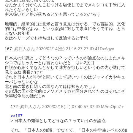
北米君は意地っ張りなのよ
なんかよく分からんこじつけを駆使しでまでメキシコを中米に入
れたくないらしい
中米扱いだと格が落ちるとでも思っているのだろう
地理的、経済的には北米と言う意見は分かる、でも言語的、文化
的には中米だよね、という譲歩に対して素直にそうですね、と言
えないお年頃
次はベリーズでも持ち出して反論すると予想
167:
異邦人さん
2020/02/14(金) 21:16:27.27 ID:41DxAgyx
日本人の知識としてどうなの？っていうのが論点なのにまたメキ
シコではサッカーとは言わないだと はい2度目
自説が心細くてなんとかして味方が欲しいという心の内が透けて
見えるね 裏目だけど
それと日本人が中米と聞いてまず思いつくのはジャマイカやキュ
ーバじゃないかな
北と南の繋ぎ目辺りの国なんてほぼ知らんでしょ
その辺の国が文化的にメソアメリカと区分されてたのはそれこそ
米墨戦争前の話だしw
172:
異邦人さん
2020/02/15(土) 07:40:57.37 ID:MAmOpuZ+
>>167
> 日本人の知識としてどうなの？っていうのが論点
それ、「日本人の知識」でなくて、「日本の中学生レベルの知