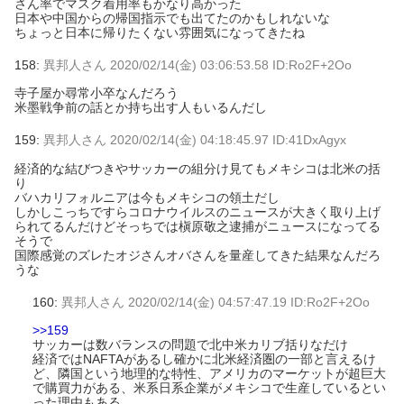
さん率でマスク着用率もかなり高かった
日本や中国からの帰国指示でも出てたのかもしれないな
ちょっと日本に帰りたくない雰囲気になってきたね
158:
異邦人さん
2020/02/14(金) 03:06:53.58 ID:Ro2F+2Oo
寺子屋か尋常小卒なんだろう
米墨戦争前の話とか持ち出す人もいるんだし
159:
異邦人さん
2020/02/14(金) 04:18:45.97 ID:41DxAgyx
経済的な結びつきやサッカーの組分け見てもメキシコは北米の括
り
バハカリフォルニアは今もメキシコの領土だし
しかしこっちですらコロナウイルスのニュースが大きく取り上げ
られてるんだけどそっちでは槇原敬之逮捕がニュースになってる
そうで
国際感覚のズレたオジさんオバさんを量産してきた結果なんだろ
うな
160:
異邦人さん
2020/02/14(金) 04:57:47.19 ID:Ro2F+2Oo
>>159
サッカーは数バランスの問題で北中米カリブ括りなだけ
経済ではNAFTAがあるし確かに北米経済圏の一部と言えるけ
ど、隣国という地理的な特性、アメリカのマーケットが超巨大
で購買力がある、米系日系企業がメキシコで生産しているとい
った理由もある