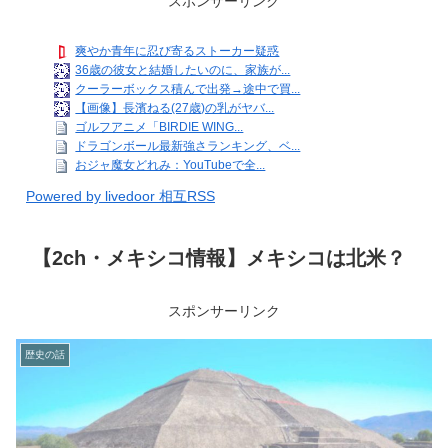
スポンサーリンク
爽やか青年に忍び寄るストーカー疑惑
36歳の彼女と結婚したいのに、家族が...
クーラーボックス積んで出発→途中で買...
【画像】長濱ねる(27歳)の乳がヤバ...
ゴルフアニメ「BIRDIE WING...
ドラゴンボール最新強さランキング、ベ...
おジャ魔女どれみ：YouTubeで全...
Powered by livedoor 相互RSS
【2ch・メキシコ情報】メキシコは北米？
スポンサーリンク
歴史の話