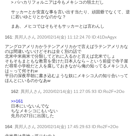
> バハカリフォルニアは今もメキシコの領土だし
サッカーとか安直な事を言い出す当たり、頑固爺でなくて、逆
に若いゆとりとかなのかな？
まあ、メヒコではそもそもサッカーとは言わんし
161:
異邦人さん
2020/02/14(金) 11:12:24.70 ID:41DxAgyx
アングロアメリカかラテンアメリカかで言えばラテンアメリカな
のは間違いないけどそれは全く別の話で
北米中米南米で分類してどれに入るかと言えば北米でしょ
そもそもまともな教育を受けた日本人なら～という前提で寺子屋
だ尋常小学校だと人を腐しておきながら俺の知ってるメキシコ人
は～って何それw
平日の深夜早朝に書き込むような奴にメキシコ人の知り合いって
ほんとにいるのかなあw
162:
異邦人さん
2020/02/14(金) 11:27:05.93 ID:Ro2F+2Oo
>>161
日本にいないんでな
ちなメキシコにもいない
先月の27日に出国した
164:
異邦人さん
2020/02/14(金) 17:45:29.63 ID:Ro2F+2Oo