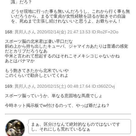
識」だろ？
どうせ現地に行った事も無いんだろうし、これから行く事も無
いだろうから、まるで童貞が女性経験を語るが如きその自論
を、死ぬまで主張し続けれないいと思うよ、お爺ちゃん！
168:
異邦人さん
2020/02/14(金) 21:47:13.53 ID:Ro2F+2Oo
スポーツ脳の北米君は凄い早口だな
斜め上から持ち出したキューバ、ジャマイカあたりは普通の感覚
だとカリブだろうなあ
中米と言われて想起するのはそれこそメキシコじゃないかね
あとはパナマか
もう飽きてきたから北米でいいや
このくらいで勘弁しといてくれよ
169:
異邦人さん
2020/02/15(土) 00:48:17.64 ID:t360ZOvj
スポーツ脳っていうか、単なる意固地な馬鹿でしょ
今時ネット掲示板でw付けるのって、やっぱ爺だよね？
まぁ、区分けなんて絶対的なものではないです
し。それにしも荒れているなぁ