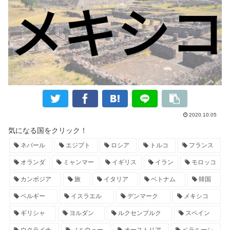
2020.10.05
気になる国をクリック！
ネパール
エジプト
ロシア
トルコ
フランス
オランダ
ミャンマー
イギリス
イラン
モロッコ
カンボジア
旅
イタリア
ベトナム
韓国
ベルギー
イスラエル
デンマーク
メキシコ
ギリシャ
ヨルダン
ルクセンブルク
スペイン
ウクライナ
ノルウェー
オーストリア
ベラルーシ