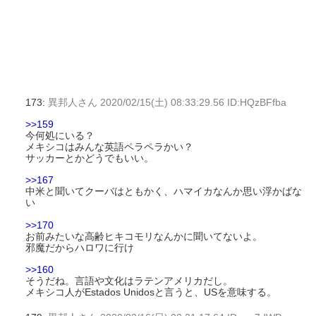
173:
異邦人さん
2020/02/15(土) 08:33:29.56 ID:HQzBFfba
>>159
今何処にいる？
メキシコはみんな英語ペラペラかい？
サッカーとかどうでもいい。
>>167
中米と聞いてクーバはともかく、ハマイカなんか思い浮かばな
い
>>170
お前みたいな高齢ヒキコモリなんかに聞いてないよ。
邪魔だからハロワに行け
>>160
そうだね。言語や文化はラテンアメリカだし。
メキシコ人がEstados Unidosと言うと、USを意味する。