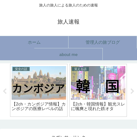
旅人の旅人による旅人のための速報
旅人速報
ホーム
管理人の旅ブログ
about me
安全の話
笑える話
お
【2ch・カンボジア情報】カ
【2ch・韓国情報】観光スレ
【
ンボジアの医療レベルの話
に颯爽と現れた鉄オタ
レ
問