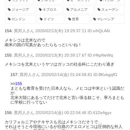
ジョージア
キプロス
アルメニア
スェーデン
ロンドン
ドイツ
世界
マレーシア
154:
異邦人さん
2020/02/13(木) 19:29:37.11 ID:x/hQLA6t
メキシコは北米なので
南米の国の写真があったらもっといいね！
155:
異邦人さん
2020/02/13(木) 20:39:17.67 ID:rHkpNeWq
メキシコを北米というヤツはガッコの社会科にこだわり過ぎ
157:
異邦人さん
2020/02/14(金) 01:04:58.81 ID:BKokgqfG
>>155
まともな教育を受けた日本人なら、メヒコは中米という認識だ
が
北米大陸にあるってだけで北米と言い張る奴こそ、寧ろまとも
に学校に行ってない
156:
異邦人さん
2020/02/14(金) 00:22:04.46 ID:41DxAgyx
カリフォルニアやテキサスも元はメキシコだそうで…
それはそうと今現地にいるが往路のアエロメヒコは圧倒的な外人