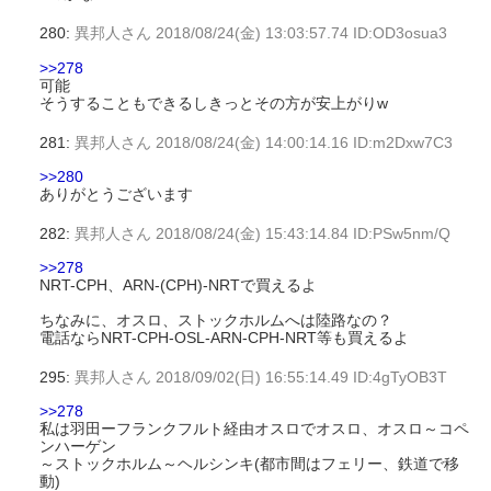
280:
異邦人さん
2018/08/24(金) 13:03:57.74 ID:OD3osua3
>>278
可能
そうすることもできるしきっとその方が安上がりw
281:
異邦人さん
2018/08/24(金) 14:00:14.16 ID:m2Dxw7C3
>>280
ありがとうございます
282:
異邦人さん
2018/08/24(金) 15:43:14.84 ID:PSw5nm/Q
>>278
NRT-CPH、ARN-(CPH)-NRTで買えるよ
ちなみに、オスロ、ストックホルムへは陸路なの？
電話ならNRT-CPH-OSL-ARN-CPH-NRT等も買えるよ
295:
異邦人さん
2018/09/02(日) 16:55:14.49 ID:4gTyOB3T
>>278
私は羽田ーフランクフルト経由オスロでオスロ、オスロ～コペ
ンハーゲン
～ストックホルム～ヘルシンキ(都市間はフェリー、鉄道で移
動)