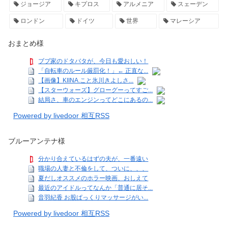
ジョージア
キプロス
アルメニア
スェーデン
ロンドン
ドイツ
世界
マレーシア
おまとめ様
ブブ家のドタバタが、今日も愛おしい！
「自転車のルール厳罰化！」← 正直な...
【画像】KIINA.こと氷川きよしさ...
【スターウォーズ】グローグーってすご...
結局さ、車のエンジンってどこにあるの...
Powered by livedoor 相互RSS
ブルーアンテナ様
分かり合えているはずの夫が、一番遠い
職場の人妻と不倫をして、ついに、、、
夏だしオススメのホラー映画、おしえて
最近のアイドルってなんか「普通に居そ...
音羽紀香 お股ぱっくりマッサージがい...
Powered by livedoor 相互RSS