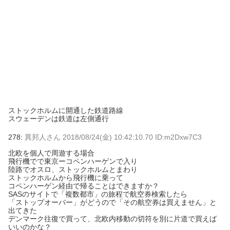
ストックホルムに開通した鉄道路線
スウェーデンは鉄道は左側通行
278:
異邦人さん
2018/08/24(金) 10:42:10.70 ID:m2Dxw7C3
北欧を個人で周遊する場合
飛行機でで東京ーコペンハーゲンで入り
陸路でオスロ、ストックホルムとまわり
ストックホルムから飛行機に乗って
コペンハーゲン経由で帰ることはできますか？
SASのサイトで「複数都市」の旅程で航空券検索したら
「ストップオーバー」がどうので「その航空券は買えません」と
出てきた
デンマーク往復で買って、北欧内移動の切符を別に片道で買えば
いいのかな？