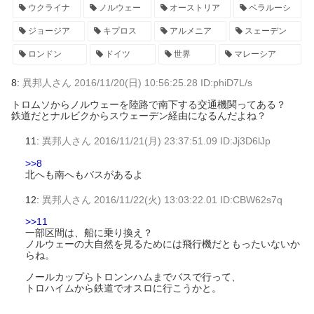
ウクライナ
ノルウェー
オーストリア
ベラルーシ
ジョージア
キプロス
アルメニア
スェーデン
ロンドン
ドイツ
世界
マレーシア
8:
異邦人さん
2016/11/20(日) 10:56:25.28 ID:phiD7L/s
トロムソからノルウェーを陸路で南下する交通機関ってある？
鉄道だとナルビクからスウェーデン経由になるんだよね？
11:
異邦人さん
2016/11/21(月) 23:37:51.09 ID:Jj3D6lJp
>>8
北へも南へもバスがあるよ
12:
異邦人さん
2016/11/22(火) 13:03:22.01 ID:CBW62s7q
>>11
一部区間は、船に乗り換え？
ノルウェーの大自然を見るためには飛行機だともったいないか
らね。
ノールカップらトロンンハムまでバスで行って、
トロハイムから鉄道でオスロに行こうかと。