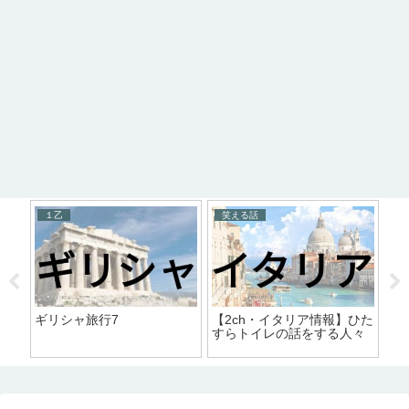
１乙
笑える話
笑
たが
ギリシャ旅行7
【2ch・イタリア情報】ひた
【
き
すらトイレの話をする人々
に