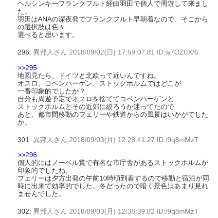
ヘルシンキーフランクフルト経由羽田で個人で周遊して来まし
た。
羽田はANAの深夜発でフランクフルト早朝着なので、そこから
の選択肢は色々
選べると思います。
296:
異邦人さん
2018/09/02(日) 17:59:07.81 ID:w7OZ0X/6
>>295
地図見たら、ドイツと北欧って近いんですね。
オスロ、コペンハーゲン、ストックホルムではどこが
一番印象的でしたか？
自分も周遊予定でオスロを捨ててコペンハーゲンと
ストックホルムとその近郊に絞ろうか迷ってたので
あと、都市間移動のフェリーや鉄道からの風景はいかがでした
か。
301:
異邦人さん
2018/09/03(月) 12:28:41.27 ID:/9q8mMzT
>>296
個人的にはノーベル賞で有名な市庁舎があるストックホルムが
印象的でしたね。
フェリーは夕方出発の午前10時頃到着するので移動と宿泊が同
時に出来て効率的でした。冬だったので暗く景色はあまり見れ
ませんでした。
302:
異邦人さん
2018/09/03(月) 12:38:39.82 ID:/9q8mMzT