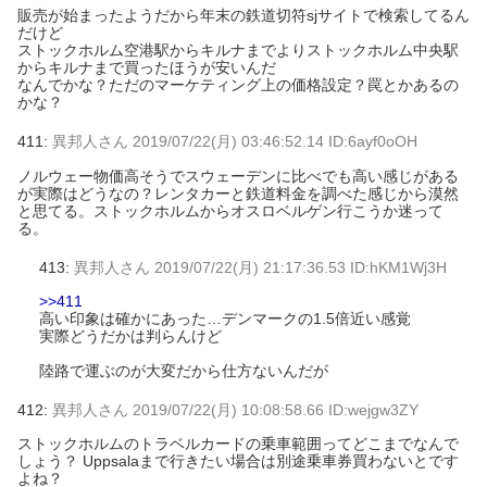
販売が始まったようだから年末の鉄道切符sjサイトで検索してるん
だけど
ストックホルム空港駅からキルナまでよりストックホルム中央駅
からキルナまで買ったほうが安いんだ
なんでかな？ただのマーケティング上の価格設定？罠とかあるの
かな？
411:
異邦人さん
2019/07/22(月) 03:46:52.14 ID:6ayf0oOH
ノルウェー物価高そうでスウェーデンに比べでも高い感じがある
が実際はどうなの？レンタカーと鉄道料金を調べた感じから漠然
と思てる。ストックホルムからオスロベルゲン行こうか迷って
る。
413:
異邦人さん
2019/07/22(月) 21:17:36.53 ID:hKM1Wj3H
>>411
高い印象は確かにあった…デンマークの1.5倍近い感覚
実際どうだかは判らんけど
陸路で運ぶのが大変だから仕方ないんだが
412:
異邦人さん
2019/07/22(月) 10:08:58.66 ID:wejgw3ZY
ストックホルムのトラベルカードの乗車範囲ってどこまでなんで
しょう？ Uppsalaまで行きたい場合は別途乗車券買わないとです
よね？