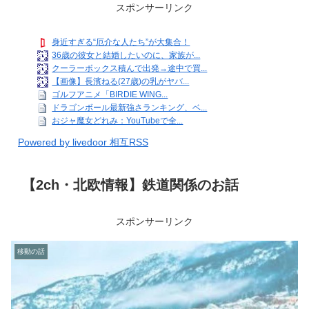
スポンサーリンク
身近すぎる“厄介な人たち”が大集合！
36歳の彼女と結婚したいのに、家族が...
クーラーボックス積んで出発→途中で買...
【画像】長濱ねる(27歳)の乳がヤバ...
ゴルフアニメ「BIRDIE WING...
ドラゴンボール最新強さランキング、ベ...
おジャ魔女どれみ：YouTubeで全...
Powered by livedoor 相互RSS
【2ch・北欧情報】鉄道関係のお話
スポンサーリンク
移動の話