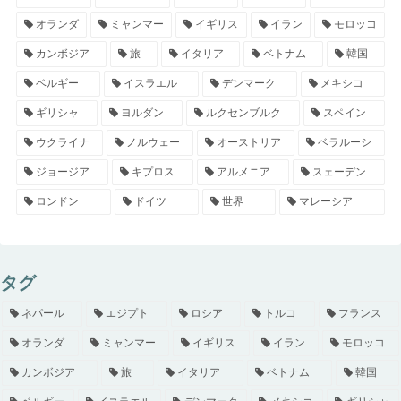
オランダ
ミャンマー
イギリス
イラン
モロッコ
カンボジア
旅
イタリア
ベトナム
韓国
ベルギー
イスラエル
デンマーク
メキシコ
ギリシャ
ヨルダン
ルクセンブルク
スペイン
ウクライナ
ノルウェー
オーストリア
ベラルーシ
ジョージア
キプロス
アルメニア
スェーデン
ロンドン
ドイツ
世界
マレーシア
タグ
ネパール
エジプト
ロシア
トルコ
フランス
オランダ
ミャンマー
イギリス
イラン
モロッコ
カンボジア
旅
イタリア
ベトナム
韓国