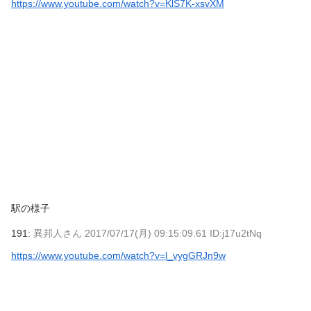
https://www.youtube.com/watch?v=KlS7K-xsvXM
駅の様子
191:
異邦人さん
2017/07/17(月) 09:15:09.61 ID:j17u2tNq
https://www.youtube.com/watch?v=l_vygGRJn9w