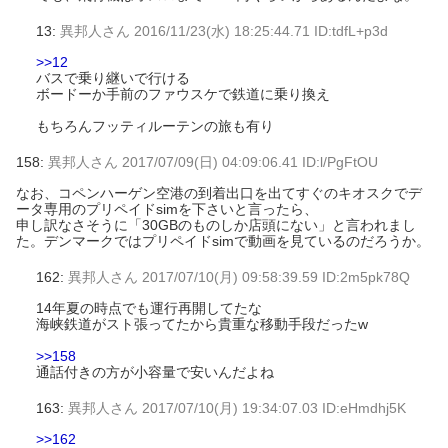
13:
異邦人さん
2016/11/23(水) 18:25:44.71 ID:tdfL+p3d
>>12
バスで乗り継いで行ける
ボードーか手前のファウスケで鉄道に乗り換え
もちろんフッティルーテンの旅も有り
158:
異邦人さん
2017/07/09(日) 04:09:06.41 ID:l/PgFtOU
なお、コペンハーゲン空港の到着出口を出てすぐのキオスクでデ
ータ専用のプリペイドsimを下さいと言ったら、
申し訳なさそうに「30GBのものしか店頭にない」と言われまし
た。デンマークではプリペイドsimで動画を見ているのだろうか。
162:
異邦人さん
2017/07/10(月) 09:58:39.59 ID:2m5pk78Q
14年夏の時点でも運行再開してたな
海峡鉄道がスト張ってたから貴重な移動手段だったw
>>158
通話付きの方が小容量で安いんだよね
163:
異邦人さん
2017/07/10(月) 19:34:07.03 ID:eHmdhj5K
>>162