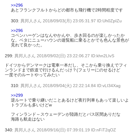
>>296
あとフランクフルトからどの都市も飛行機で2時間程度です
303:
異邦人さん
2018/09/03(月) 23:05:31.97 ID:Uh0ZpIZu
>>296
コペンハーゲンはなんやかんや、歩き回るのが楽しかったか
な。ベタにニューハウンの遊覧船に乗るとかでも色んな景色が
見れて良かった。
299:
異邦人さん
2018/09/02(日) 23:22:06.27 ID:khn2LIvS
ドイツからデンマークは電車一本だし、そこから乗り換えでフィ
ンランドまで鉄道で行けるんだっけ？(フェリーにのせるけど
一度そのルートやってみたい
310:
異邦人さん
2018/09/04(火) 22:22:14.84 ID:vLI34Xag
>>299
逆ルートで乗り継いだことあるけど夜行列車もあって楽しいよ
トラブルも多いけどw
フィンランド～スウェーデンが陸路だとバス区間ありだな
海路も航走はない
340:
異邦人さん
2018/09/16(日) 07:39:01.19 ID:nFiT2qOZ