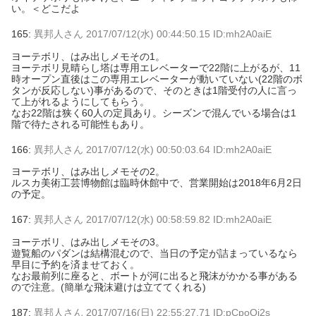
い。＜どこだよ
165:
異邦人さん
2017/07/12(水) 00:44:50.15 ID:mh2A0aiE
ヨーテボリ、はみ出しメモその1。
ヨーテボリ見晴らし塔は専用エレベーターで22階に上がるが、11
時オープン直後はこの専用エレベーターが動いていない(22階のボ
タンが反応しない)事があるので、そのときは1階受付の人に言っ
て上がれるようにしてもらう。
なお22階は狭く60人の定員あり。シーズンで混んでいる場合は1
階で待たされる可能性もあり。
166:
異邦人さん
2017/07/12(水) 00:50:03.64 ID:mh2A0aiE
ヨーテボリ、はみ出しメモその2。
ルスカ美術工芸博物館は臨時休館中で、営業開始は2018年6月2日
の予定。
167:
異邦人さん
2017/07/12(水) 00:58:59.82 ID:mh2A0aiE
ヨーテボリ、はみ出しメモその3。
遊覧船のパダンは結構混むので、当日の予定が詰まっているなら
早目に予約を済ませておく。
なお最前列に座ると、ボートが河に出ると飛沫がかかる事がある
ので注意。(簡単な飛沫避けは立ててくれる)
187:
異邦人さん
2017/07/16(日) 22:55:27.71 ID:pCpoOi2s