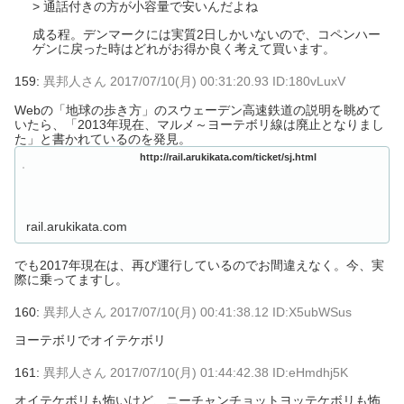
> 通話付きの方が小容量で安いんだよね
成る程。デンマークには実質2日しかいないので、コペンハー
ゲンに戻った時はどれがお得か良く考えて買います。
159:
異邦人さん
2017/07/10(月) 00:31:20.93 ID:180vLuxV
Webの「地球の歩き方」のスウェーデン高速鉄道の説明を眺めて
いたら、「2013年現在、マルメ～ヨーテボリ線は廃止となりまし
た」と書かれているのを発見。
http://rail.arukikata.com/ticket/sj.html
rail.arukikata.com
でも2017年現在は、再び運行しているのでお間違えなく。今、実
際に乗ってますし。
160:
異邦人さん
2017/07/10(月) 00:41:38.12 ID:X5ubWSus
ヨーテボリでオイテケボリ
161:
異邦人さん
2017/07/10(月) 01:44:42.38 ID:eHmdhj5K
オイテケボリも怖いけど、ニーチャンチョットヨッテケボリも怖