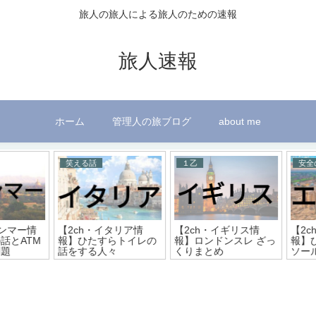
旅人の旅人による旅人のための速報
旅人速報
ホーム
管理人の旅ブログ
about me
移動の話
笑える話
安全の
ボジア情
【2ch・北欧情報】鉄
【2ch・モロッコ情
【2ch
アの医療
道関係のお話
報】三大うざい国のお
ロナ関
話