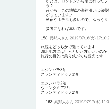
あとは、ロンドンから南に行ったプ
う？
昔から、この地域の海岸沿いは保養
がっていますよ
民宿やホテルも多いので、ゆっくり
参考になれば幸いです。
158:
異邦人さん
2019/07/16(火) 17:10
旅程をどっちかで迷っています
湖水地方には行っといた方がいいのか
旅行の目的は乗り鉄がてら観光です
エジンバラ3泊
スランディドゥノ3泊
エジンバラ2泊
ウィンダミア2泊
スランディドゥノ2泊
163:
異邦人さん
2019/07/17(水) 11: