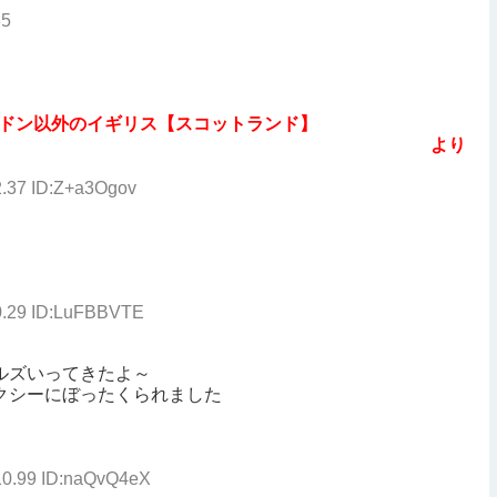
85
ドン以外のイギリス【スコットランド】
より
2.37 ID:Z+a3Ogov
30.29 ID:LuFBBVTE
ルズいってきたよ～
クシーにぼったくられました
10.99 ID:naQvQ4eX