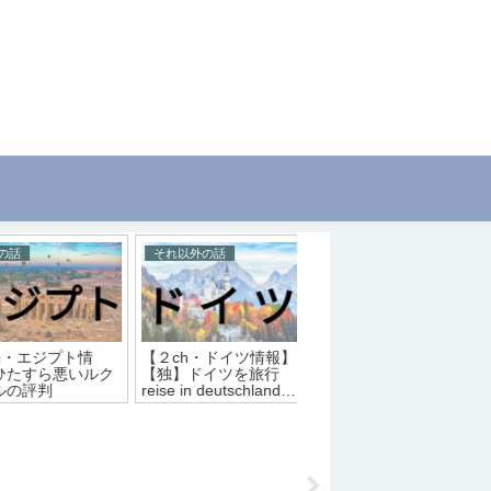
話
食の話
観光の話
【2ch・イギリス情
・韓国情報】コ
【2ch・ネパール情
報】コッツウォルズの
連のお話
報】盛り上がるダルバ
お話
ートの話