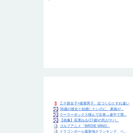
三十路女子×後輩男子、近づく心とすれ違い
36歳の彼女と結婚したいのに、家族が...
クーラーボックス積んで出発→途中で買...
【画像】長濱ねる(27歳)の乳がヤバ...
ゴルフアニメ「BIRDIE WING...
ドラゴンボール最新強さランキング、ベ...