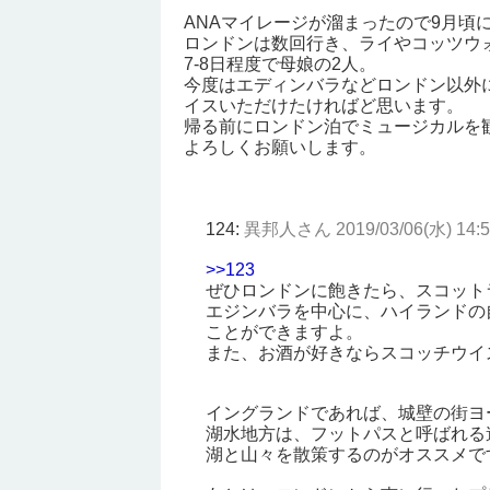
ANAマイレージが溜まったので9月頃
ロンドンは数回行き、ライやコッツウ
7-8日程度で母娘の2人。
今度はエディンバラなどロンドン以外
イスいただけたければど思います。
帰る前にロンドン泊でミュージカルを
よろしくお願いします。
124:
異邦人さん
2019/03/06(水) 14:5
>>123
ぜひロンドンに飽きたら、スコット
エジンバラを中心に、ハイランドの
ことができますよ。
また、お酒が好きならスコッチウイ
イングランドであれば、城壁の街ヨ
湖水地方は、フットパスと呼ばれる
湖と山々を散策するのがオススメで