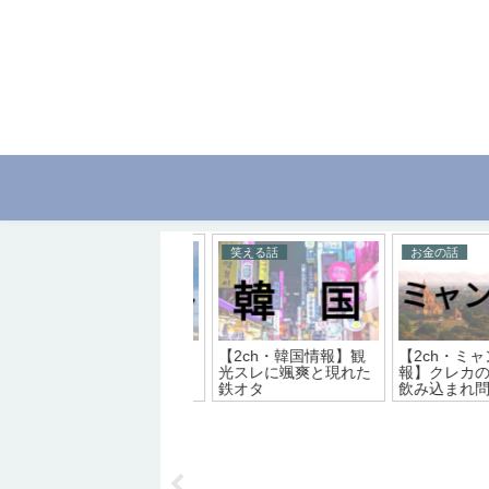
安全の話
それ以外の話
安全の話
【2ch・エジプト情
【２ch・ドイツ情報】
【2ch・カン
報】ひたすら悪いルク
【独】ドイツを旅行
報】カンボジ
ソールの評判
reise in deutschland
レベルの話
◆part21【逸】 ﾜｯﾁｮｲ
有り