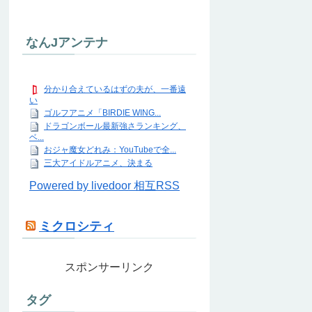
なんJアンテナ
分かり合えているはずの夫が、一番遠
い
ゴルフアニメ「BIRDIE WING...
ドラゴンボール最新強さランキング、
ベ...
おジャ魔女どれみ：YouTubeで全...
三大アイドルアニメ、決まる
Powered by livedoor 相互RSS
ミクロシティ
スポンサーリンク
タグ